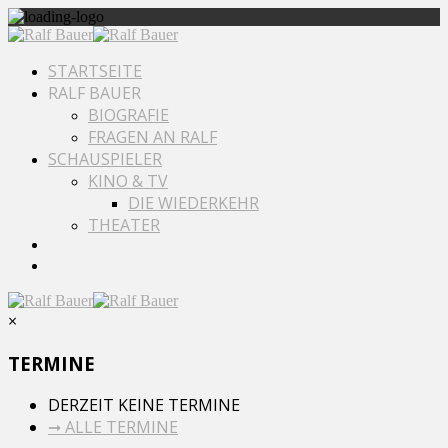
STARTSEITE
RALF BAUER
BIOGRAFIE
FRAGEN AN RALF
SCHAUSPIELER
KINO & TV
DIE WIEDERKEHR
THEATER
×
TERMINE
DERZEIT KEINE TERMINE
➞ ALLE TERMINE