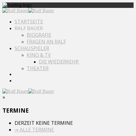
STARTSEITE
RALF BAUER
BIOGRAFIE
FRAGEN AN RALF
SCHAUSPIELER
KINO & TV
DIE WIEDERKEHR
THEATER
×
TERMINE
DERZEIT KEINE TERMINE
➞ ALLE TERMINE